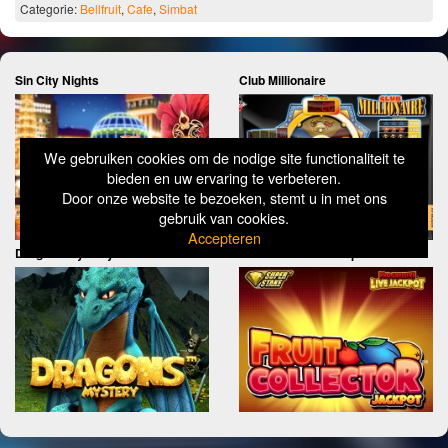
Categorie:
Bellfruit
,
Cafe
,
Simbat
Sin City Nights
Club Millionaire
We gebruiken cookies om de nodige site functionaliteit te
bieden en uw ervaring te verbeteren.
Door onze website te bezoeken, stemt u in met ons
gebruik van cookies.
Accepteren
Dragons Mystery
Fruit Collector Jackpot