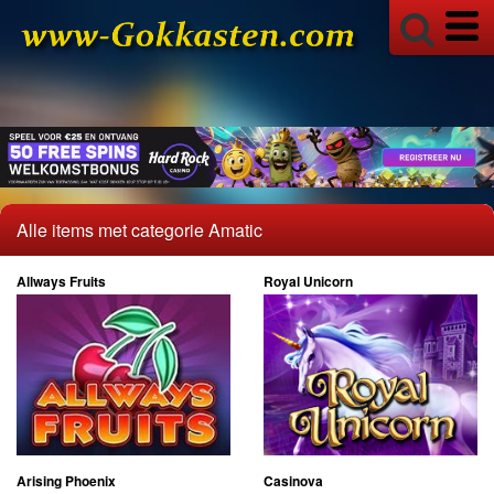
Buy Bonus
Golden Bet
Jackpot
Megaways
Multiplayers
Spin to Win
Alle items met categorie Amatic
Super Stake
Allways Fruits
Royal Unicorn
Super Wheel
18+
Arising Phoenix
Casinova