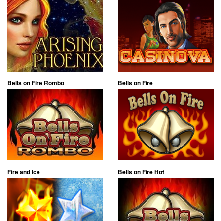
Bells on Fire Rombo
Bells on Fire
Fire and Ice
Bells on Fire Hot