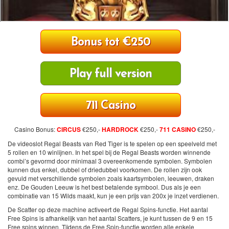
Bonus tot €250
Play full version
711 Casino
Casino Bonus:
CIRCUS
€250,-
HARDROCK
€250,-
711 CASINO
€250,-
De videoslot Regal Beasts van Red Tiger is te spelen op een speelveld met
5 rollen en 10 winlijnen. In het spel bij de Regal Beasts worden winnende
combi’s gevormd door minimaal 3 overeenkomende symbolen. Symbolen
kunnen dus enkel, dubbel of driedubbel voorkomen. De rollen zijn ook
gevuld met verschillende symbolen zoals kaartsymbolen, leeuwen, draken
enz. De Gouden Leeuw is het best betalende symbool. Dus als je een
combinatie van 15 Wilds maakt, kun je een prijs van 200x je inzet verdienen.
De Scatter op deze machine activeert de Regal Spins-functie. Het aantal
Free Spins is afhankelijk van het aantal Scatters, je kunt tussen de 9 en 15
Free spins winnen. Tijdens de Free Spin-functie worden alle enkele