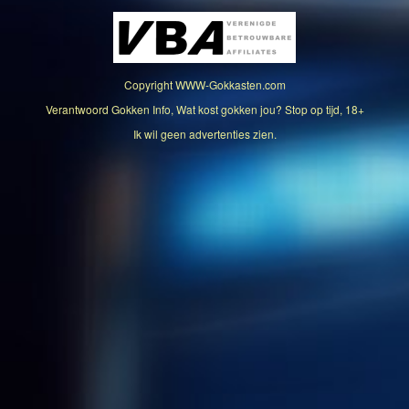
Copyright
WWW-Gokkasten.com
Verantwoord Gokken Info, Wat kost gokken jou? Stop op tijd, 18+
Ik wil geen advertenties zien.