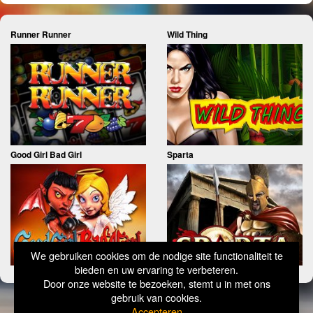
NYX
Runner Runner
Wild Thing
Pariplay
Pragmatic
Red Tiger
Spinomenal
WMS Williams
Good Girl Bad Girl
Sparta
Yggdrasil
Alle Games
Buy Bonus
Golden Bet
Jackpot
We gebruiken cookies om de nodige site functionaliteit te
bieden en uw ervaring te verbeteren.
Megaways
Door onze website te bezoeken, stemt u in met ons
gebruik van cookies.
Multiplayers
Accepteren