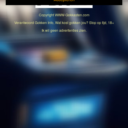
Spin to Win
Super Stake
Copyright
WWW-Gokkasten.com
Verantwoord Gokken Info, Wat kost gokken jou? Stop op tijd, 18+
Super Wheel
Ik wil geen advertenties zien.
18+