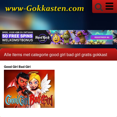
Merkur
Reflex Gaming
Stakelogic
Casino Slots
Amatic
Bally
Betsoft
Alle items met categorie good girl bad girl gratis gokkast
Endorphina
Good Girl Bad Girl
High5 Games
iSoftbet
Light & Wonder
Lightning Box
Microgaming
Netent