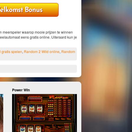
tot €250
en meerspeler waarop mooie prijzen te winnen
eelautomaat eens gratis online. Uiteraard kun je
gratis spelen
,
Random 2 Wild online
,
Random
Power Win