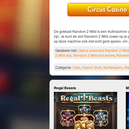
Bonus tot €25
De gokkast Random 2 Wild is een fruitmachine 
zijn. Je kunt de slot Random 2 Wild zowel op je
op deze machine ook met echt geld spelen, om z
Gelabeld met:
casino automaat Random 2 Wild
2 Wild slot
,
Random 2 Wild slot review
,
Random 
Categorie:
Cafe
,
Casino Slots
,
Multiplayers
,
St
Regal Beasts
M