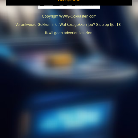
Spin to Win
Super Stake
Copyright
WWW-Gokkasten.com
Verantwoord Gokken Info, Wat kost gokken jou? Stop op tijd, 18+
Super Wheel
Ik wil geen advertenties zien.
18+