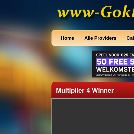
Home
Alle Providers
Ca
Multiplier 4 Winner