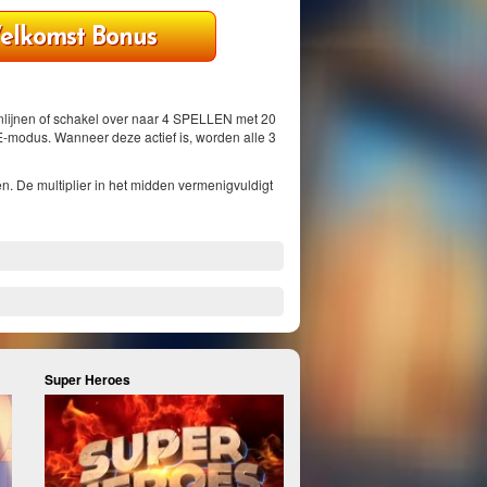
tot €250
 winlijnen of schakel over naar 4 SPELLEN met 20
E-modus. Wanneer deze actief is, worden alle 3
tten. De multiplier in het midden vermenigvuldigt
Super Heroes