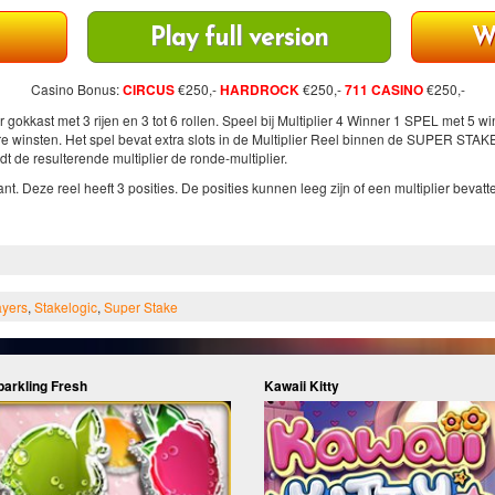
0
Play full version
Casino Bonus:
CIRCUS
€250,-
HARDROCK
€250,-
711 CASINO
€250,-
r gokkast met 3 rijen en 3 tot 6 rollen. Speel bij Multiplier 4 Winner 1 SPEL met 5
re winsten. Het spel bevat extra slots in de Multiplier Reel binnen de SUPER STAK
t de resulterende multiplier de ronde-multiplier.
jkant. Deze reel heeft 3 posities. De posities kunnen leeg zijn of een multiplier beva
ayers
,
Stakelogic
,
Super Stake
parkling Fresh
Kawaii Kitty