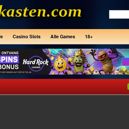
fe
Casino Slots
Alle Games
18+