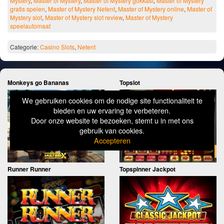
Mystery
,
Master of Mystery
,
Master of Mystery gokkast
,
Master of Mystery
gratis spelen
,
Master of Mystery Netent
,
Master of Mystery online
,
Master of
Mystery slot
,
Master of Mystery slot review
,
Master of Mystery
speelautomaat
Categorie:
Casino Slots
,
Netent
Monkeys go Bananas
Topslot
We gebruiken cookies om de nodige site functionaliteit te
bieden en uw ervaring te verbeteren.
Door onze website te bezoeken, stemt u in met ons
gebruik van cookies.
Accepteren
Runner Runner
Topspinner Jackpot