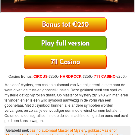
18+
Bonus tot €250
Play full version
711 Casino
Casino Bonus:
CIRCUS
€250,-
HARDROCK
€250,-
711 CASINO
€250,-
Master of Mystery, een casino automaat van Netent, neemt je mee naar de
wereld van de trucs en goochelkunsten. Deze gokkast heeft een spel vol
mysterie dat op vijf rollen draait. Op Master of Mystery zijn 243 win manieren
te vinden en er is een wild symbool aanwezig in de vorm van een
goochelaar. Met dit symbool kunnen alle andere symbolen worden
vervangen, en zo zal je eenvoudiger een mooie winst kunnen behalen.
Oefen eerst eens gratis online op de slot machine, en ga dan eens met echt
geld een kansje wagen.
Gelabeld met:
casino automaat Master of Mystery
,
gokkast Master of