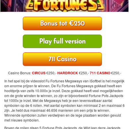
Bonus tot €250
Play full version
711 Casino
Casino Bonus:
CIRCUS
€250,-
HARDROCK
€250,-
711 CASINO
€250,-
In het spel bij de videoslot Fu Fortunes Megaways van iSoftbet is het mogelijk
om enorme prijzen te winnen. De Fu Fortunes Megaways gokkast heeft een
hoofdprijs van zelfs 10.000x je inzet. Deze gokkast heeft veel mogelijkheden
om de grote winsten te winnen, zo zijn er bijvoorbeeld Fortune Pots Jackpots
tot 1000x je inzet. Met de Megaways heb je een levensvatbaar aantal
symbolen op de 6 rollen. Het aantal symbolen kan minimaal 2 en maximaal 6
zijn. Je hebt dus maximaal 46.656 manieren om een prijs te winnen.
Winnende symbolen zullen verdwijnen en de lege plaatsen worden gevuld
met nieuwe symbolen.
Boven de rollen staan 5 Fortune Pots Jackpots, de Wild kan deze Jackpots