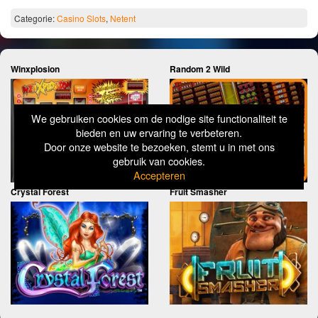
Categorie:
Casino Slots
,
Netent
Winxplosion
Random 2 Wild
We gebruiken cookies om de nodige site functionaliteit te
bieden en uw ervaring te verbeteren.
Door onze website te bezoeken, stemt u in met ons
gebruik van cookies.
Accepteren
Crystal Forest
Fruit Smasher