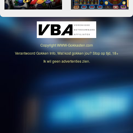
Copyright
WWW-Gokkasten.com
Verantwoord Gokken Info, Wat kost gokken jou? Stop op tijd, 18+
Ik wil geen advertenties zien.