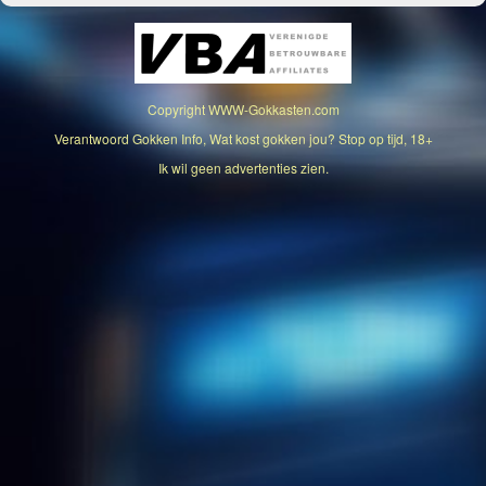
Copyright
WWW-Gokkasten.com
Verantwoord Gokken Info, Wat kost gokken jou? Stop op tijd, 18+
Ik wil geen advertenties zien.