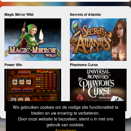
NYX
Magic Mirror Wild
Secrets of Atlantis
Pariplay
Pragmatic
Red Tiger
Spinomenal
WMS Williams
Power Win
Phantoms Curse
Yggdrasil
Alle Games
Buy Bonus
Golden Bet
Jackpot
We gebruiken cookies om de nodige site functionaliteit te
bieden en uw ervaring te verbeteren.
Megaways
Door onze website te bezoeken, stemt u in met ons
gebruik van cookies.
Multiplayers
Accepteren