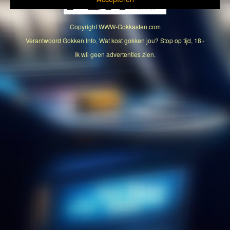
Spin to Win
Super Stake
Copyright
WWW-Gokkasten.com
Verantwoord Gokken Info, Wat kost gokken jou? Stop op tijd, 18+
Super Wheel
Ik wil geen advertenties zien.
18+