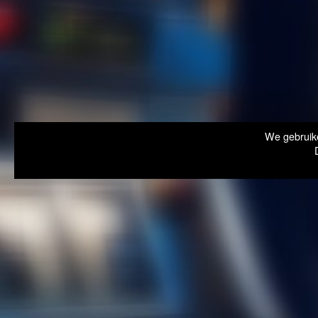
We gebruike