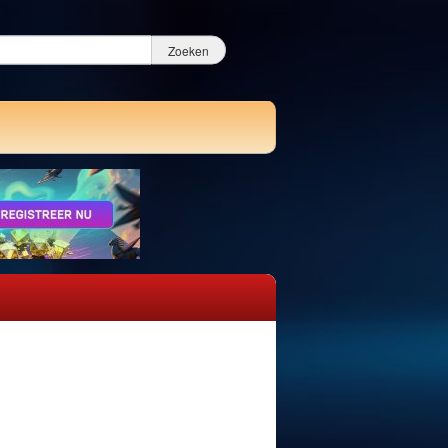
lay
atic
iger
menal
lliams
asil
mes
onus
 Bet
pot
ways
ayers
o Win
Stake