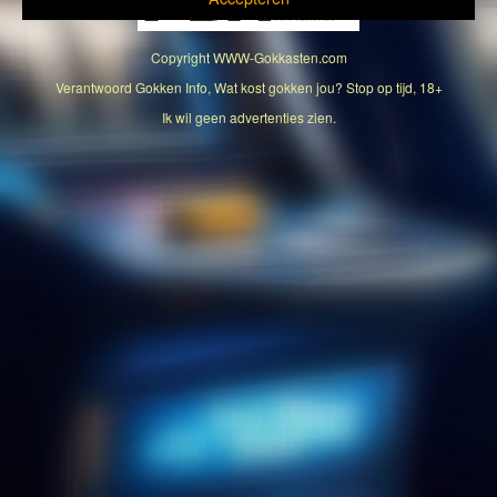
Spin to Win
Super Stake
Copyright
WWW-Gokkasten.com
Verantwoord Gokken Info, Wat kost gokken jou? Stop op tijd, 18+
Super Wheel
Ik wil geen advertenties zien.
18+