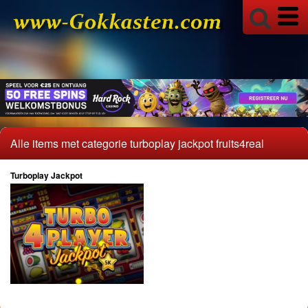
Merkur
Reflex Gaming
Stakelogic
Casino Slots
Amatic
Bally
Betsoft
Alle items met categorie turboplay jackpot fruits4real
Endorphina
Turboplay Jackpot
High5 Games
iSoftbet
Light & Wonder
Lightning Box
Microgaming
Netent