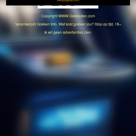
Spin to Win
Super Stake
Copyright
WWW-Gokkasten.com
Verantwoord Gokken Info, Wat kost gokken jou? Stop op tijd, 18+
Super Wheel
Ik wil geen advertenties zien.
18+