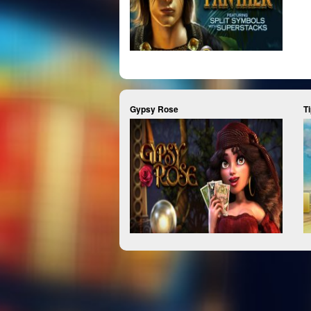
Gypsy Rose
T