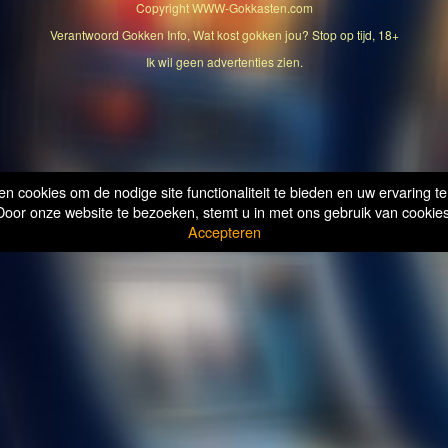
Copyright
WWW-Gokkasten.com
Verantwoord Gokken Info, Wat kost gokken jou? Stop op tijd, 18+
Ik wil geen advertenties zien.
n cookies om de nodige site functionaliteit te bieden en uw ervaring te
Door onze website te bezoeken, stemt u in met ons gebruik van cookies
Accepteren