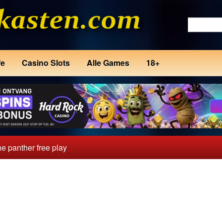
Parip
Pragm
Red T
Spino
fe
Casino Slots
Alle Games
18+
WMS Wi
Yggdr
Alle Ga
Buy B
Golden
he panther free play
Jack
Mega
Multipl
Spin t
Super 