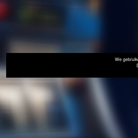
We gebruike