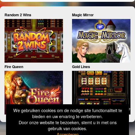
NYX
Random 2 Wins
Magic Mirror
Pariplay
Pragmatic
Red Tiger
Spinomenal
WMS Williams
Fire Queen
Gold Lines
Yggdrasil
Alle Games
Buy Bonus
Golden Bet
Jackpot
We gebruiken cookies om de nodige site functionaliteit te
bieden en uw ervaring te verbeteren.
Megaways
Door onze website te bezoeken, stemt u in met ons
gebruik van cookies.
Multiplayers
Accepteren