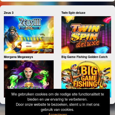
NYX
Zeus 3
Twin Spin deluxe
Pariplay
Pragmatic
Red Tiger
Spinomenal
WMS Williams
Morgana Megaways
Big Game Fishing Golden Catch
Yggdrasil
Alle Games
Buy Bonus
Golden Bet
Jackpot
We gebruiken cookies om de nodige site functionaliteit te
bieden en uw ervaring te verbeteren.
Megaways
Door onze website te bezoeken, stemt u in met ons
gebruik van cookies.
Multiplayers
Accepteren