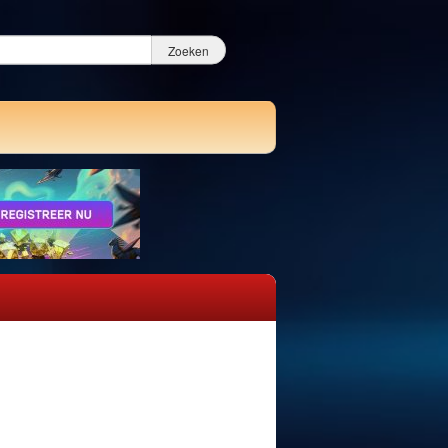
lay
atic
iger
menal
lliams
asil
mes
onus
 Bet
pot
ways
ayers
o Win
Stake