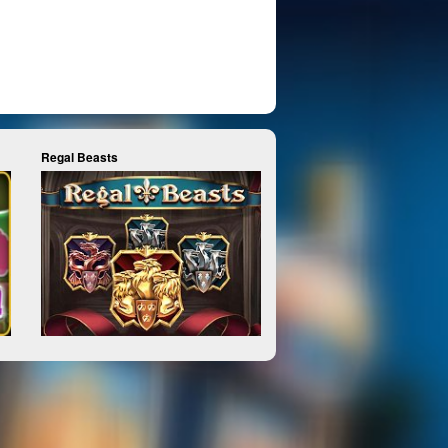
Wheel
Regal Beasts