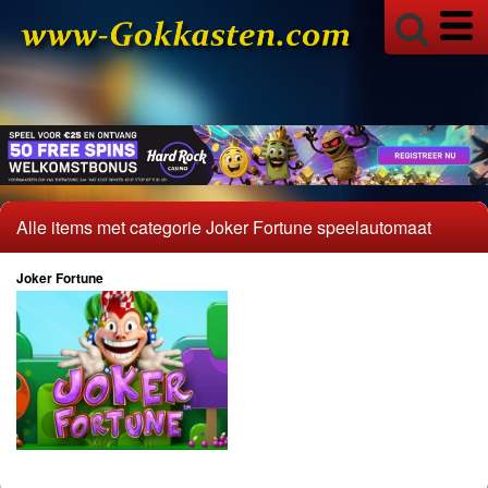
Merkur
Reflex Gaming
Stakelogic
Casino Slots
Amatic
Bally
Betsoft
Alle items met categorie Joker Fortune speelautomaat
Endorphina
Joker Fortune
High5 Games
iSoftbet
Light & Wonder
Lightning Box
Microgaming
Netent