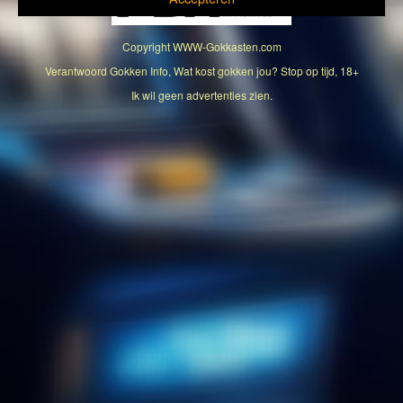
Spin to Win
Super Stake
Copyright
WWW-Gokkasten.com
Verantwoord Gokken Info, Wat kost gokken jou? Stop op tijd, 18+
Super Wheel
Ik wil geen advertenties zien.
18+