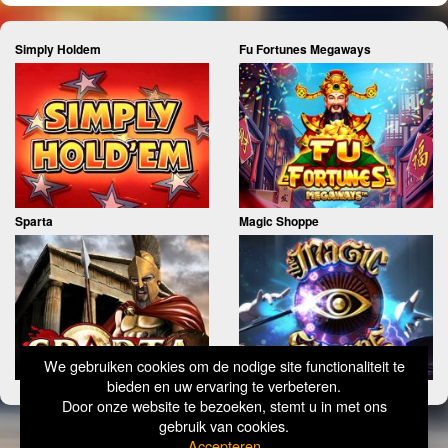
NYX
Simply Holdem
Fu Fortunes Megaways
Pariplay
Pragmatic
Red Tiger
Spinomenal
WMS Williams
Sparta
Magic Shoppe
Yggdrasil
Alle Games
Buy Bonus
Golden Bet
Jackpot
We gebruiken cookies om de nodige site functionaliteit te
bieden en uw ervaring te verbeteren.
Megaways
Door onze website te bezoeken, stemt u in met ons
gebruik van cookies.
Multiplayers
Accepteren