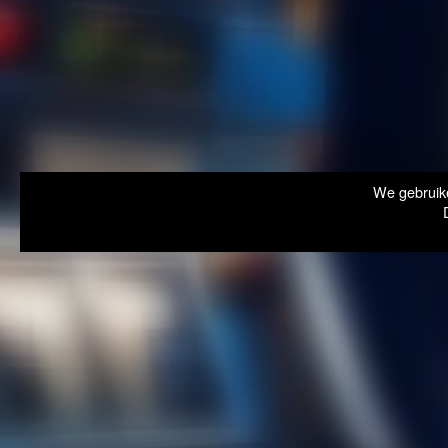
We gebruike