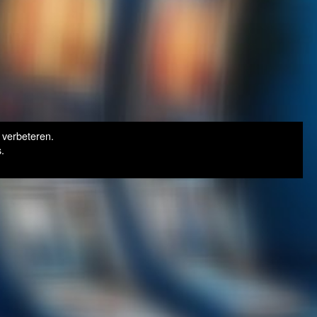
 verbeteren.
.