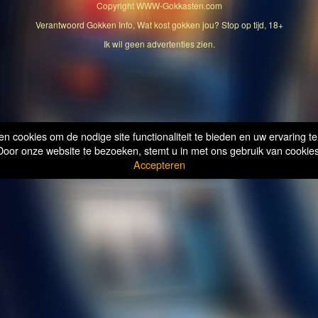
Copyright
WWW-Gokkasten.com
Verantwoord Gokken Info, Wat kost gokken jou? Stop op tijd, 18+
Ik wil geen advertenties zien.
n cookies om de nodige site functionaliteit te bieden en uw ervaring te
Door onze website te bezoeken, stemt u in met ons gebruik van cookies
Accepteren