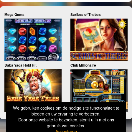
NYX
Mega Gems
Scribes of Thebes
Pariplay
Pragmatic
Red Tiger
Spinomenal
WMS Williams
Baba Yaga Hold Hit
Club Millionaire
Yggdrasil
Alle Games
Buy Bonus
Golden Bet
Jackpot
We gebruiken cookies om de nodige site functionaliteit te
bieden en uw ervaring te verbeteren.
Megaways
Door onze website te bezoeken, stemt u in met ons
gebruik van cookies.
Multiplayers
Accepteren