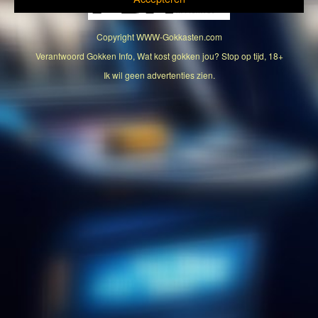
Spin to Win
Super Stake
Copyright
WWW-Gokkasten.com
Verantwoord Gokken Info, Wat kost gokken jou? Stop op tijd, 18+
Super Wheel
Ik wil geen advertenties zien.
18+