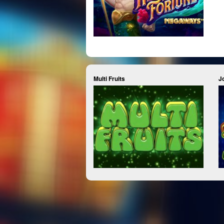
Multi Fruits
J