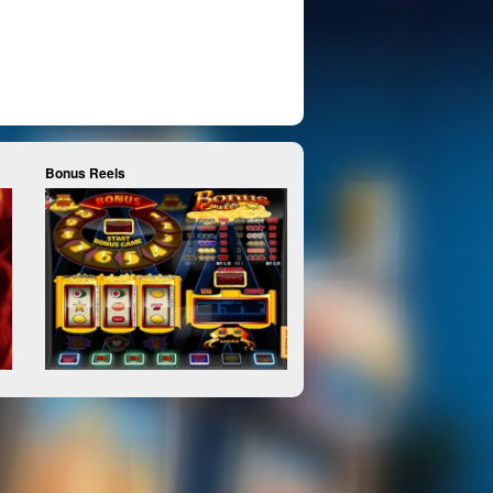
Wheel
Bonus Reels