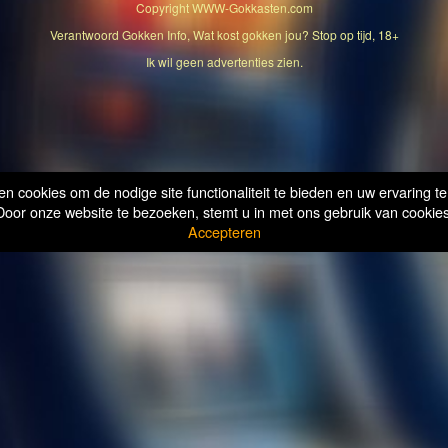
Copyright
WWW-Gokkasten.com
Verantwoord Gokken Info, Wat kost gokken jou? Stop op tijd, 18+
Ik wil geen advertenties zien.
n cookies om de nodige site functionaliteit te bieden en uw ervaring te
Door onze website te bezoeken, stemt u in met ons gebruik van cookies
Accepteren