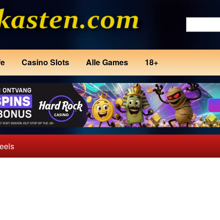
Parip
Pragm
Red T
Spino
fe
Casino Slots
Alle Games
18+
WMS Wi
Yggdr
Alle Ga
Buy B
Golden
eels
Jack
Mega
Multipl
Spin t
Super 