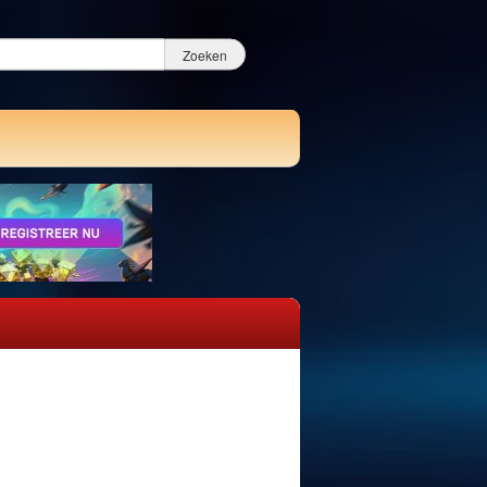
lay
atic
iger
menal
lliams
asil
mes
onus
 Bet
pot
ways
ayers
o Win
Stake