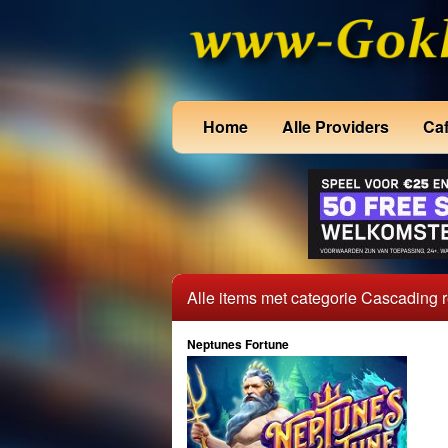
Home
Alle Providers
Ca
Alle items met categorie Cascading r
Neptunes Fortune