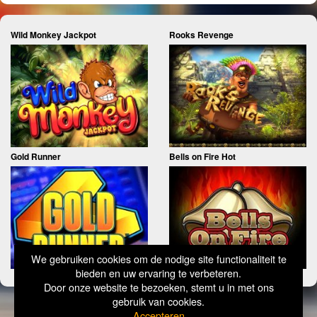
NYX
Wild Monkey Jackpot
Rooks Revenge
Pariplay
Pragmatic
Red Tiger
Spinomenal
WMS Williams
Gold Runner
Bells on Fire Hot
Yggdrasil
Alle Games
Buy Bonus
Golden Bet
Jackpot
We gebruiken cookies om de nodige site functionaliteit te
bieden en uw ervaring te verbeteren.
Megaways
Door onze website te bezoeken, stemt u in met ons
gebruik van cookies.
Multiplayers
Accepteren