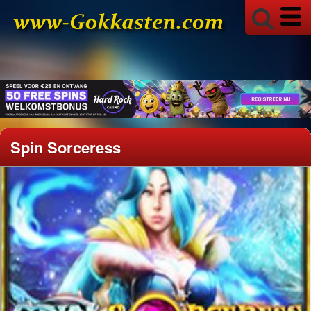
Pragmatic
Red Tiger
Spinomenal
WMS Williams
Yggdrasil
Alle Games
Spin Sorceress
Buy Bonus
Golden Bet
Jackpot
Megaways
Multiplayers
Spin to Win
Super Stake