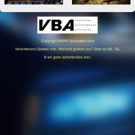
Copyright
WWW-Gokkasten.com
Verantwoord Gokken Info, Wat kost gokken jou? Stop op tijd, 18+
Ik wil geen advertenties zien.