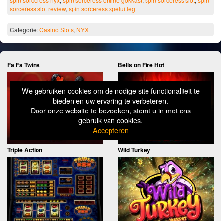
spin sorceress nyx
,
spin sorceress online gokkast
,
spin sorceress slot
,
spin
sorceress slot review
,
spin sorceress speluitleg
Categorie:
Casino Slots
,
NYX
Fa Fa Twins
Bells on Fire Hot
We gebruiken cookies om de nodige site functionaliteit te
bieden en uw ervaring te verbeteren.
Door onze website te bezoeken, stemt u in met ons
gebruik van cookies.
Accepteren
Triple Action
Wild Turkey