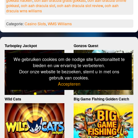
gokkast hacken
,
ooh aah dracula gratis gokkast
,
ooh aah dracula online
gokkast
,
ooh aah dracula slot
,
ooh aah dracula slot review
,
ooh aah
dracula wms williams
Categorie:
Casino Slots
,
WMS Williams
Turboplay Jackpot
Gonzos Quest
We gebruiken cookies om de nodige site functionaliteit te
bieden en uw ervaring te verbeteren.
Door onze website te bezoeken, stemt u in met ons
gebruik van cookies.
Accepteren
Wild Cats
Big Game Fishing Golden Catch