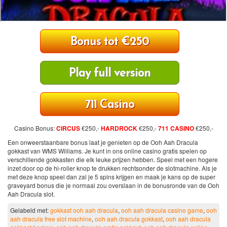
18+
Bonus tot €250
Play full version
711 Casino
Casino Bonus:
CIRCUS
€250,-
HARDROCK
€250,-
711 CASINO
€250,-
Een onweerstaanbare bonus laat je genieten op de Ooh Aah Dracula
gokkast van WMS Williams. Je kunt in ons online casino gratis spelen op
verschillende gokkasten die elk leuke prijzen hebben. Speel met een hogere
inzet door op de hi-roller knop te drukken rechtsonder de slotmachine. Als je
met deze knop speel dan zal je 5 spins krijgen en maak je kans op de super
graveyard bonus die je normaal zou overslaan in de bonusronde van de Ooh
Aah Dracula slot.
Gelabeld met:
gokkast ooh aah dracula
,
ooh aah dracula casino game
,
ooh
aah dracula free slot machine
,
ooh aah dracula gokkast
,
ooh aah dracula