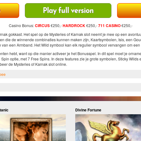
Play full version
W
Casino Bonus:
CIRCUS
€250,-
HARDROCK
€250,-
711 CASINO
€250,-
rnak gokkast. Het spel op de Mysteries of Karnak slot neemt je mee op een avontu
olen die de winnende combinaties kunnen maken zijn, Kaartsymbolen, Isis, een Go
orm van een Armband. Het Wild symbool kan elk regulier symbool vervangen om ee
n hebt, want op die manier activeer je het Bonusspel. In dit spel moet je ornam
Spin optie, met 7 Free Spins. In deze features zie je grote symbolen, Sticky Wild
eer de Mysteries of Karnak slot online.
bee
tanic
Divine Fortune