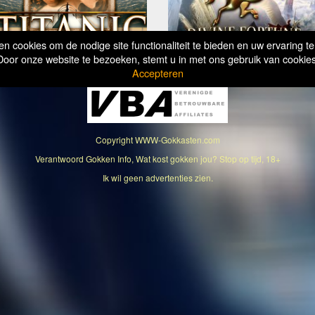
n cookies om de nodige site functionaliteit te bieden en uw ervaring te
Door onze website te bezoeken, stemt u in met ons gebruik van cookies
Accepteren
Copyright
WWW-Gokkasten.com
Verantwoord Gokken Info, Wat kost gokken jou? Stop op tijd, 18+
Ik wil geen advertenties zien.