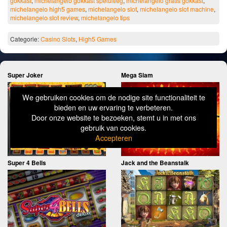
gokkast
,
michelangelo gokkast speluitleg
,
michelangelo gratis gokkast
,
michelangelo high5 games
,
michelangelo slot
,
michelangelo slot machine
,
michelangelo slot review
,
michelangelo tips
Categorie:
Casino Slots
,
High5 Games
Super Joker
Mega Slam
We gebruiken cookies om de nodige site functionaliteit te
bieden en uw ervaring te verbeteren.
Door onze website te bezoeken, stemt u in met ons
gebruik van cookies.
Accepteren
Super 4 Bells
Jack and the Beanstalk