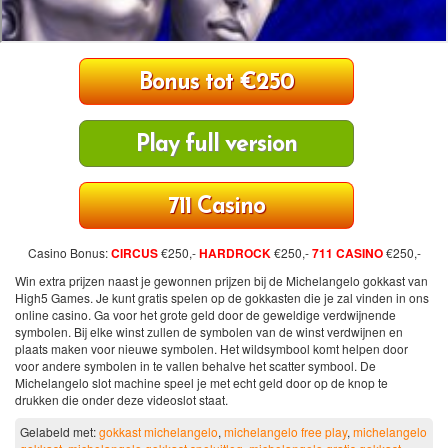
18+
Bonus tot €250
Play full version
711 Casino
Casino Bonus:
CIRCUS
€250,-
HARDROCK
€250,-
711 CASINO
€250,-
Win extra prijzen naast je gewonnen prijzen bij de Michelangelo gokkast van
High5 Games. Je kunt gratis spelen op de gokkasten die je zal vinden in ons
online casino. Ga voor het grote geld door de geweldige verdwijnende
symbolen. Bij elke winst zullen de symbolen van de winst verdwijnen en
plaats maken voor nieuwe symbolen. Het wildsymbool komt helpen door
voor andere symbolen in te vallen behalve het scatter symbool. De
Michelangelo slot machine speel je met echt geld door op de knop te
drukken die onder deze videoslot staat.
Gelabeld met:
gokkast michelangelo
,
michelangelo free play
,
michelangelo