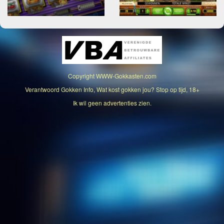
Copyright
WWW-Gokkasten.com
Verantwoord Gokken Info, Wat kost gokken jou? Stop op tijd, 18+
Ik wil geen advertenties zien.