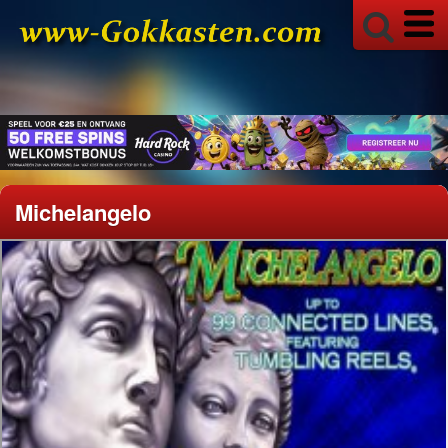
Red Tiger
Spinomenal
WMS Williams
Yggdrasil
Alle Games
Buy Bonus
Michelangelo
Golden Bet
Jackpot
Megaways
Multiplayers
Spin to Win
Super Stake
Super Wheel