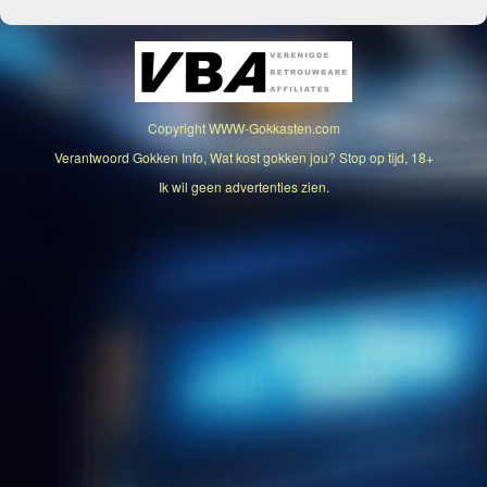
Copyright
WWW-Gokkasten.com
Verantwoord Gokken Info, Wat kost gokken jou? Stop op tijd, 18+
Ik wil geen advertenties zien.