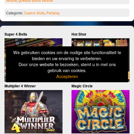
Widow
,
gokkast Black Widow
Categorie:
Casino Slots
,
Pariplay
Super 4 Bells
Hot Shot
We gebruiken cookies om de nodige site functionaliteit te
bieden en uw ervaring te verbeteren.
Door onze website te bezoeken, stemt u in met ons
gebruik van cookies.
Accepteren
Multiplier 4 Winner
Magic Circle